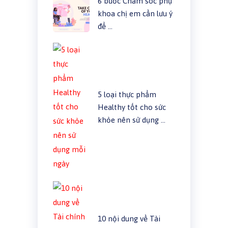
6 bước Chăm sóc phụ
khoa chị em cần lưu ý
để …
5 loại thực phẩm
Healthy tốt cho sức
khỏe nên sử dụng …
10 nội dung về Tài