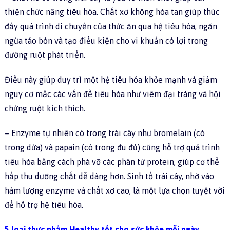
thiện chức năng tiêu hóa. Chất xơ không hòa tan giúp thúc
đẩy quá trình di chuyển của thức ăn qua hệ tiêu hóa, ngăn
ngừa táo bón và tạo điều kiện cho vi khuẩn có lợi trong
đường ruột phát triển.
Điều này giúp duy trì một hệ tiêu hóa khỏe mạnh và giảm
nguy cơ mắc các vấn đề tiêu hóa như viêm đại tràng và hội
chứng ruột kích thích.
– Enzyme tự nhiên có trong trái cây như bromelain (có
trong dứa) và papain (có trong đu đủ) cũng hỗ trợ quá trình
tiêu hóa bằng cách phá vỡ các phân tử protein, giúp cơ thể
hấp thu dưỡng chất dễ dàng hơn. Sinh tố trái cây, nhờ vào
hàm lượng enzyme và chất xơ cao, là một lựa chọn tuyệt vời
để hỗ trợ hệ tiêu hóa.
5 loại thực phẩm Healthy tốt cho sức khỏe mỗi ngày