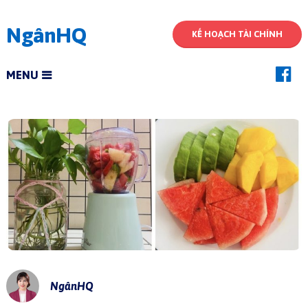
NgânHQ
KẾ HOẠCH TÀI CHÍNH
MENU
NgânHQ