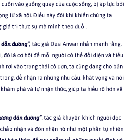
ị cuốn vào guồng quay của cuộc sống, bị áp lực bởi
ng từ xã hội. Điều này đôi khi khiến chúng ta
giá trị thực sự mà mình theo đuổi.
g dẫn đường”,
tác giả Desi Anwar nhấn mạnh rằng,
i, đó là cơ hội để mỗi người có thể đối diện và hiểu
h rơi vào trạng thái cô đơn, ta cũng đang cho bản
 trong, để nhận ra những nhu cầu, khát vọng và nỗi
ự khám phá và tự nhận thức, giúp ta hiểu rõ hơn về
dương dẫn đường”
, tác giả khuyến khích người đọc
y chấp nhận và đón nhận nó như một phần tự nhiên