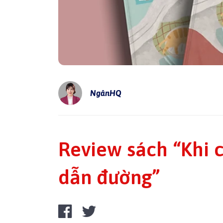
NgânHQ
Review sách “Khi 
dẫn đường”