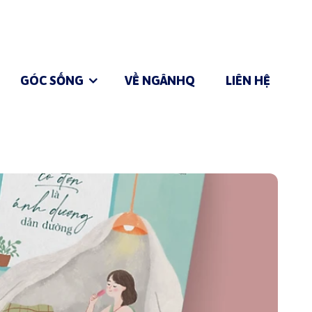
GÓC SỐNG
VỀ NGÂNHQ
LIÊN HỆ