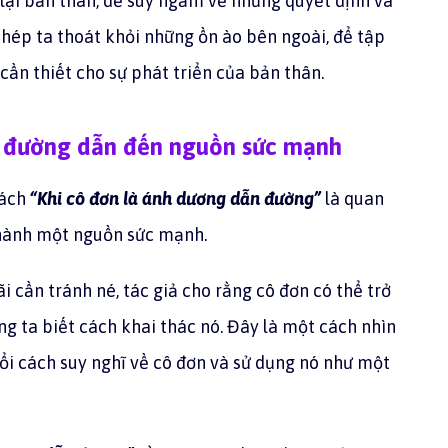
 lại bản thân, để suy ngẫm về những quyết định và
phép ta thoát khỏi những ồn ào bên ngoài, để tập
cần thiết cho sự phát triển của bản thân.
n đường dẫn đến
nguồn sức mạnh
sách
“Khi cô đơn là ánh dương dẫn đường”
là quan
 thành một nguồn sức mạnh.
ãi cần tránh né, tác giả cho rằng cô đơn có thể trở
g ta biết cách khai thác nó. Đây là một cách nhìn
đổi cách suy nghĩ về cô đơn và sử dụng nó như một