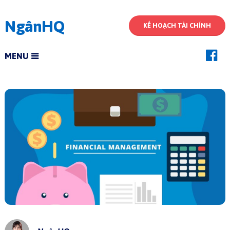
NgânHQ
KẾ HOẠCH TÀI CHÍNH
MENU