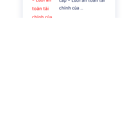
cấp – Lưới an toàn tài
chính của …
BÌNH LUẬN GẦN ĐÂY
5 khoản chi dễ bị bỏ qua khi không
theo dõi chi tiêu| NgânHQ
trong
2
loại chi phí sinh hoạt cơ bản trong
quản lý chi tiêu cá nhân
4 loại chi phí không cần thiết cần
loại bỏ | NgânHQ
trong
2 loại chi
phí sinh hoạt cơ bản trong quản lý