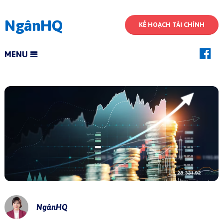
NgânHQ
KẾ HOẠCH TÀI CHÍNH
MENU
NgânHQ